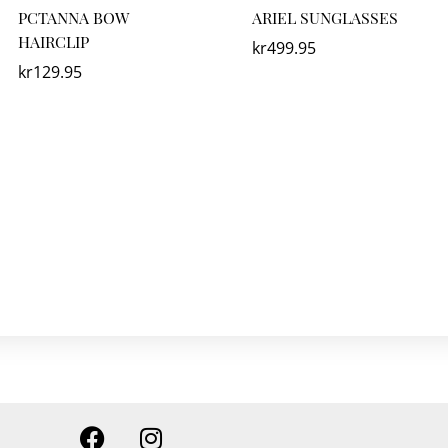
PCTANNA BOW
ARIEL SUNGLASSES
HAIRCLIP
kr
499.95
kr
129.95
F
I