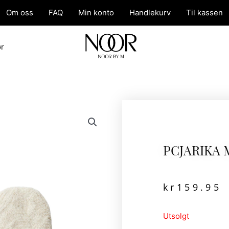
Om oss
FAQ
Min konto
Handlekurv
Til kassen
ør
PCJARIKA 
kr
159.95
Utsolgt