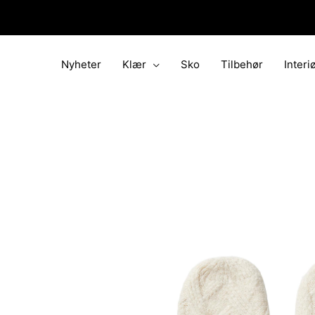
Hopp
rett
til
innholdet
Nyheter
Klær
Sko
Tilbehør
Interi