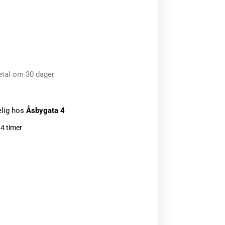
etal om 30 dager
elig hos
Åsbygata 4
24 timer