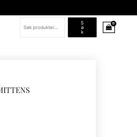
Søk
S
ø
k
MITTENS