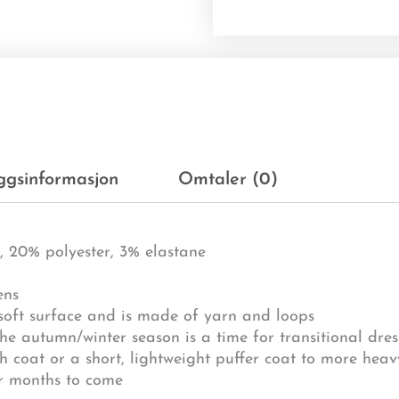
eggsinformasjon
Omtaler (0)
c, 20% polyester, 3% elastane
ens
 soft surface and is made of yarn and loops
The autumn/winter season is a time for transitional dr
ch coat or a short, lightweight puffer coat to more he
er months to come