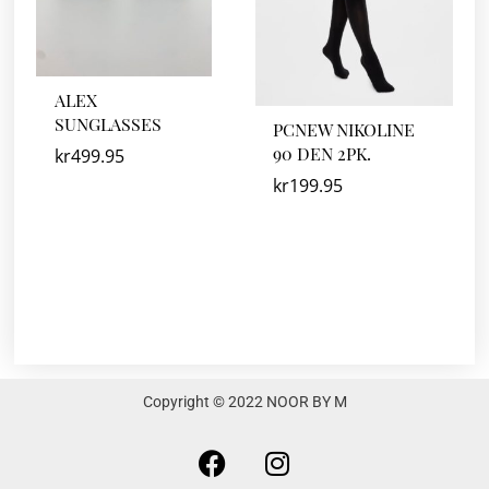
ALEX
SUNGLASSES
PCNEW NIKOLINE
90 DEN 2PK.
kr
499.95
kr
199.95
Copyright © 2022 NOOR BY M
F
I
a
n