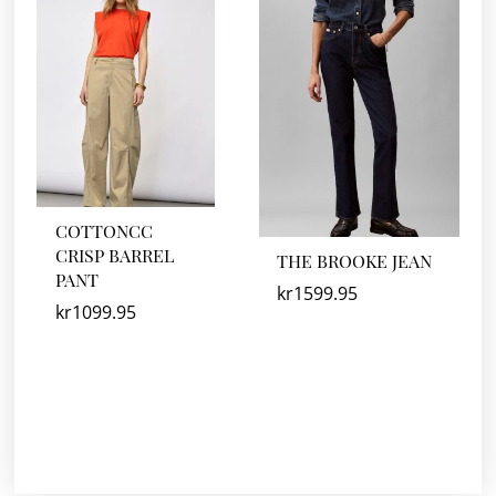
COTTONCC
CRISP BARREL
THE BROOKE JEAN
PANT
kr
1599.95
kr
1099.95