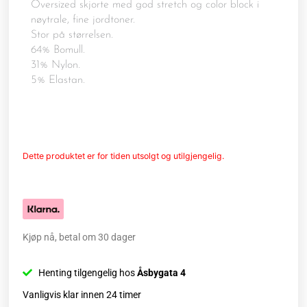
Oversized skjorte med god stretch og color block i
nøytrale, fine jordtoner.
Stor på størrelsen.
64% Bomull.
31% Nylon.
5% Elastan.
Dette produktet er for tiden utsolgt og utilgjengelig.
Kjøp nå, betal om 30 dager
Henting tilgengelig hos
Åsbygata 4
Vanligvis klar innen 24 timer