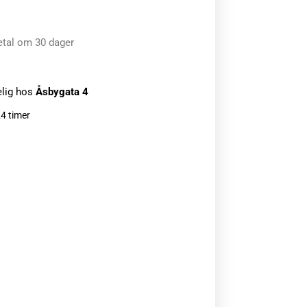
etal om 30 dager
elig hos
Åsbygata 4
24 timer