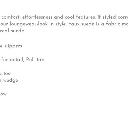
mfort, effortlessness and cool features. If styled corr
our loungewear-look in style. Faux suede is a fabric 
 real suede.
e slippers
 fur detail, Pull tap
d toe
rm wedge
Low