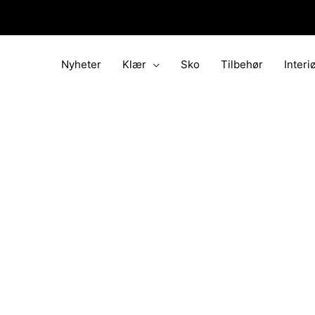
Hopp
rett
til
innholdet
Nyheter
Klær
Sko
Tilbehør
Interi