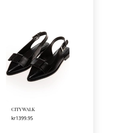
CITY WALK
kr
1399.95