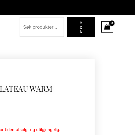
Søk
S
ø
k
LATEAU WARM
r tiden utsolgt og utilgjengelig.