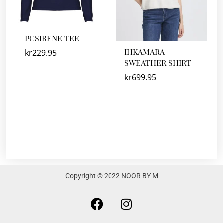
PCSIRENE TEE
IHKAMARA
kr
229.95
SWEATHER SHIRT
kr
699.95
Copyright © 2022 NOOR BY M
F
I
a
n
c
s