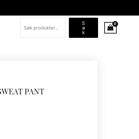
Søk
S
ø
k
SWEAT PANT