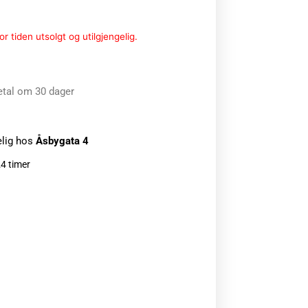
r tiden utsolgt og utilgjengelig.
etal om 30 dager
elig hos
Åsbygata 4
24 timer