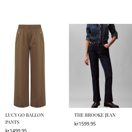
LUCY GO BALLON
THE BROOKE JEAN
PANTS
kr
1599.95
kr
1499.95