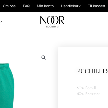
Om oss
FAQ
Min konto
Handlekurv
Til kassen
ør
PCCHILLI 
60% Bomull.
40% Polyester.