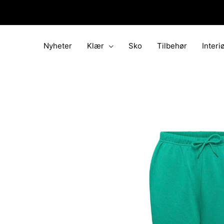
Hopp
rett
til
innholdet
Nyheter
Klær
Sko
Tilbehør
Interi