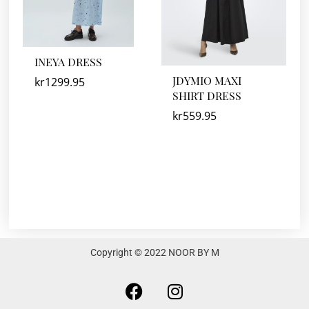
INEYA DRESS
JDYMIO MAXI
kr
1299.95
SHIRT DRESS
kr
559.95
Copyright © 2022 NOOR BY M
F
I
a
n