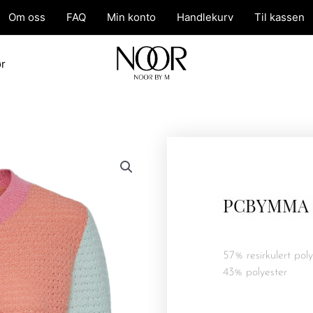
Om oss
FAQ
Min konto
Handlekurv
Til kassen
ør
PCBYMMA 
57% resirkulert poly
43% polyester