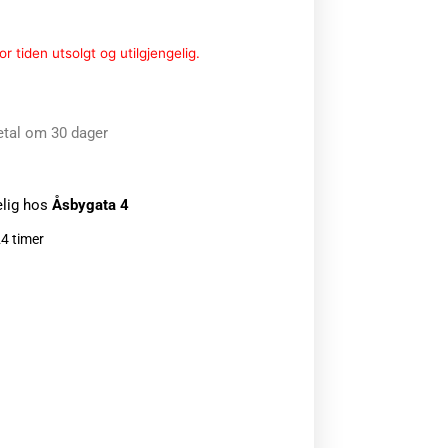
r tiden utsolgt og utilgjengelig.
etal om 30 dager
elig hos
Åsbygata 4
24 timer