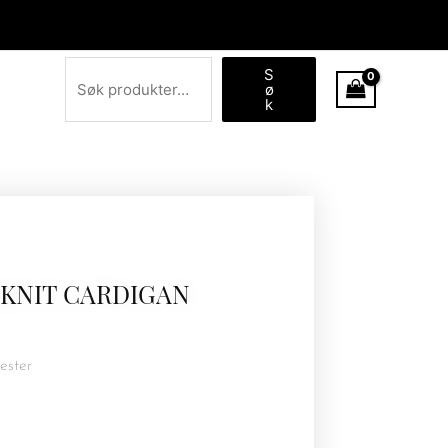
Søk
S
ø
k
KNIT CARDIGAN
ester