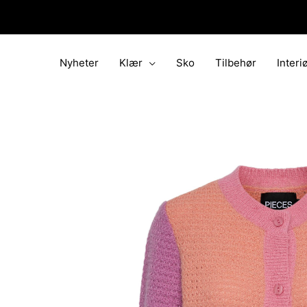
Hopp
rett
til
innholdet
Nyheter
Klær
Sko
Tilbehør
Interi