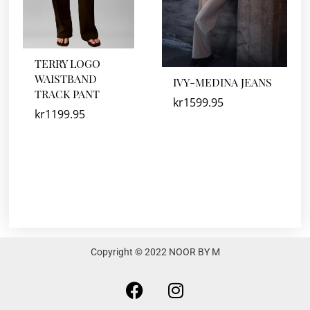
TERRY LOGO
WAISTBAND
IVY-MEDINA JEANS
TRACK PANT
kr
1599.95
kr
1199.95
Copyright © 2022 NOOR BY M
F
I
a
n