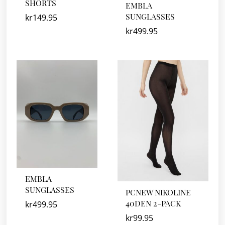
SHORTS
EMBLA
SUNGLASSES
kr
149.95
kr
499.95
EMBLA
SUNGLASSES
PCNEW NIKOLINE
40DEN 2-PACK
kr
499.95
kr
99.95