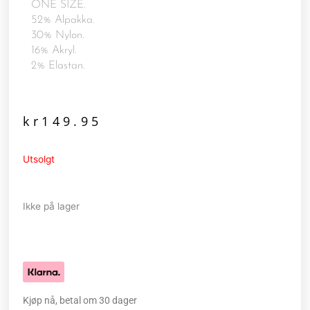
ONE SIZE.
52% Alpakka.
30% Nylon.
16% Akryl.
2% Elastan.
kr
149.95
Utsolgt
Ikke på lager
Kjøp nå, betal om 30 dager