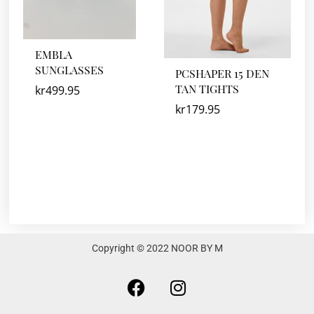
EMBLA
SUNGLASSES
PCSHAPER 15 DEN
TAN TIGHTS
kr
499.95
kr
179.95
Copyright © 2022 NOOR BY M
F
I
a
n
c
s