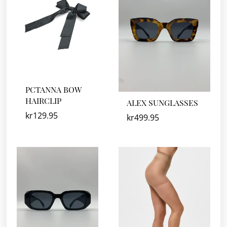
PCTANNA BOW
HAIRCLIP
ALEX SUNGLASSES
kr
129.95
kr
499.95