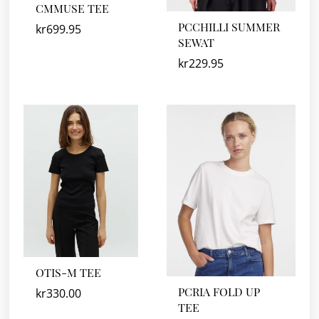
CMMUSE TEE
PCCHILLI SUMMER
kr
699.95
SEWAT
kr
229.95
OTIS-M TEE
PCRIA FOLD UP
kr
330.00
TEE