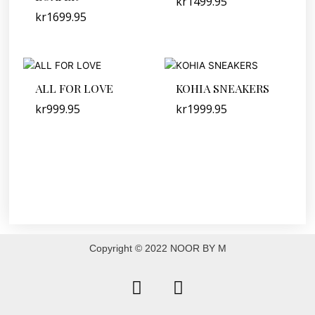
kr
1499.95
kr
1699.95
ALL FOR LOVE
KOHIA SNEAKERS
kr
999.95
kr
1999.95
Copyright © 2022 NOOR BY M
F
I
a
n
c
s