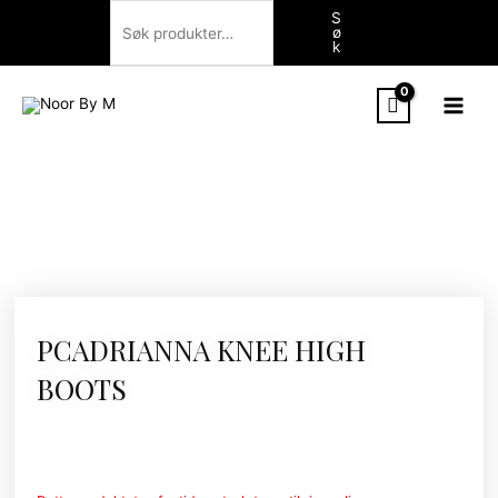
Hopp
Søk
S
ø
rett
k
til
innholdet
PCADRIANNA KNEE HIGH
BOOTS