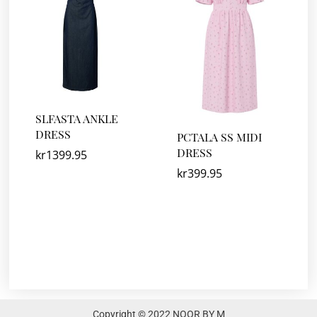
SLFASTA ANKLE
DRESS
PCTALA SS MIDI
DRESS
kr
1399.95
kr
399.95
Copyright © 2022 NOOR BY M