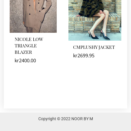
NICOLE LOW
TRIANGLE
CMPLUSHY JACKET
BLAZER
kr
2699.95
kr
2400.00
Copyright © 2022 NOOR BY M
F
I