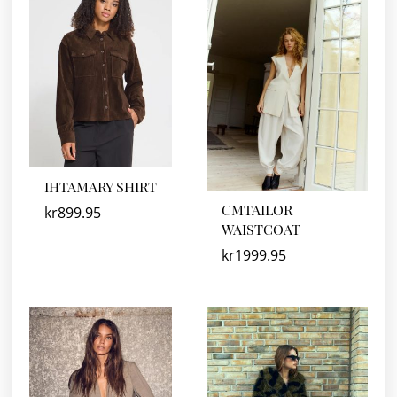
IHTAMARY SHIRT
CMTAILOR
kr
899.95
WAISTCOAT
kr
1999.95