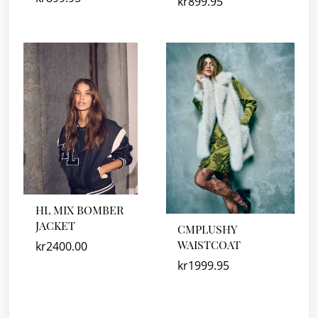
kr
899.95
HL MIX BOMBER
JACKET
CMPLUSHY
WAISTCOAT
kr
2400.00
kr
1999.95