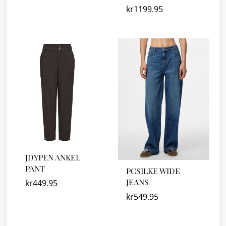
kr
1199.95
JDYPEN ANKEL
PANT
PCSILKE WIDE
JEANS
kr
449.95
kr
549.95