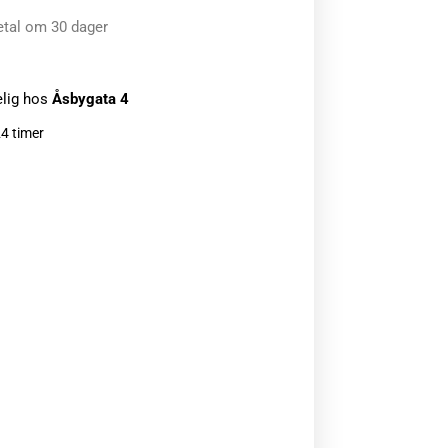
etal om 30 dager
elig hos
Åsbygata 4
24 timer