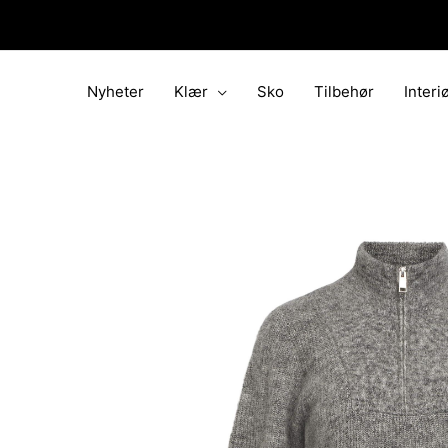
Hopp
rett
til
innholdet
Nyheter
Klær
Sko
Tilbehør
Interi