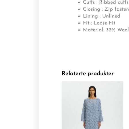
Cuffs : Ribbed cuffs
Closing : Zip faste
Lining : Unlined
Fit : Loose Fit
Material:
32% Wool
Relaterte produkter