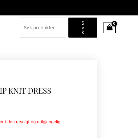
Søk
S
ø
k
IP KNIT DRESS
r tiden utsolgt og utilgjengelig.