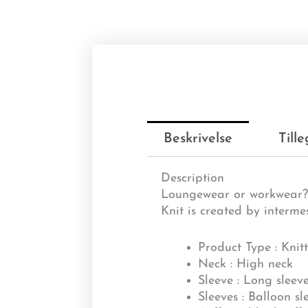
Beskrivelse
Till
Description
Loungewear or workwear? W
Knit is created by interm
Product Type : Knit
Neck : High neck
Sleeve : Long sleev
Sleeves : Balloon sl