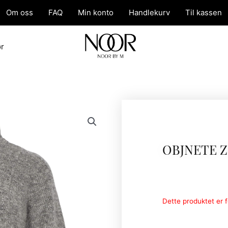
Om oss
FAQ
Min konto
Handlekurv
Til kassen
ør
OBJNETE Z
Dette produktet er fo