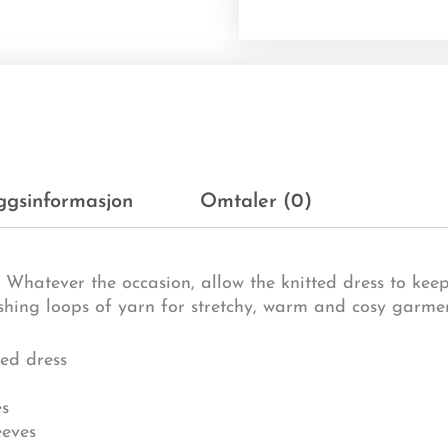
eggsinformasjon
Omtaler (0)
hatever the occasion, allow the knitted dress to keep
eshing loops of yarn for stretchy, warm and cosy garmen
ted dress
es
eeves