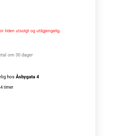
r tiden utsolgt og utilgjengelig.
etal om 30 dager
elig hos
Åsbygata 4
24 timer