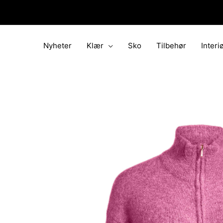
Hopp
rett
til
innholdet
Nyheter
Klær
Sko
Tilbehør
Interi