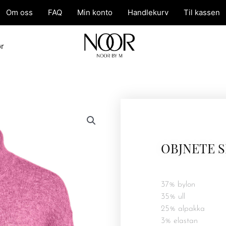
Om oss
FAQ
Min konto
Handlekurv
Til kassen
ør
OBJNETE 
37% bylon
35% ull
25% alpakka
3% elastan