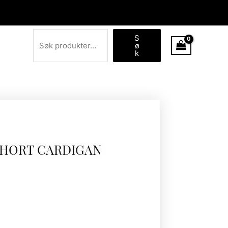
Søk
S
ø
k
SHORT CARDIGAN