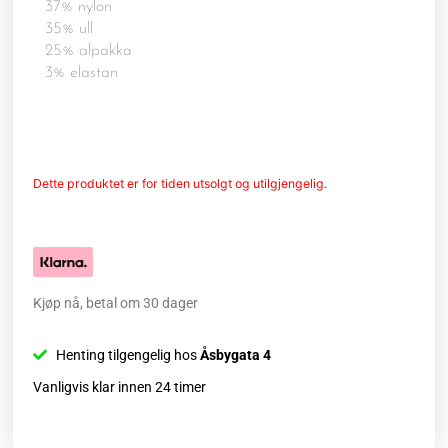
37% nylon
35% ull
25% alpakka
3% elastan
Dette produktet er for tiden utsolgt og utilgjengelig.
Kjøp nå, betal om 30 dager
Henting tilgengelig hos
Åsbygata 4
Vanligvis klar innen 24 timer