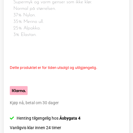
Supermyk og varm genser som ikke klør.
Normal på størrelsen.
37% Nylon.
35% Merino ull.
25% Alpakka.
3% Elastan.
Dette produktet er for tiden utsolgt og utilgjengelig.
Kjøp nå, betal om 30 dager
Henting tilgengelig hos
Åsbygata 4
Vanligvis klar innen 24 timer