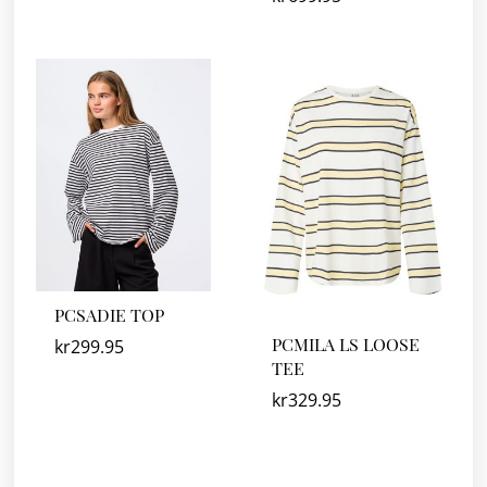
PCSADIE TOP
PCMILA LS LOOSE
kr
299.95
TEE
kr
329.95