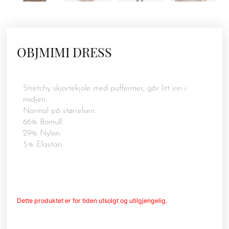
OBJMIMI DRESS
Stretchy skjortekjole med puffermer, går litt inn i
midjen.
Normal på størrelsen.
66% Bomull.
29% Nylon.
5% Elastan.
Dette produktet er for tiden utsolgt og utilgjengelig.