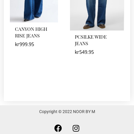
CANYON HIGH
RISE JEANS
PCSILKE WIDE
JEANS
kr
999.95
kr
549.95
Copyright © 2022 NOOR BY M
F
I
a
n