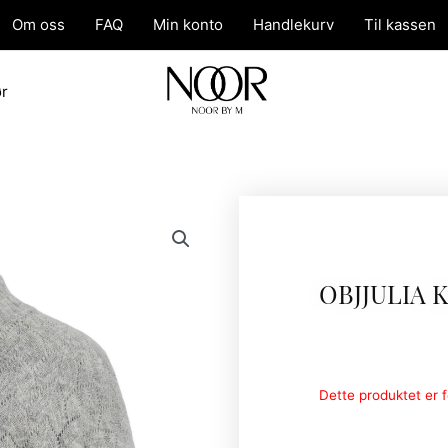
Om oss
FAQ
Min konto
Handlekurv
Til kassen
ør
OBJJULIA 
Dette produktet er fo