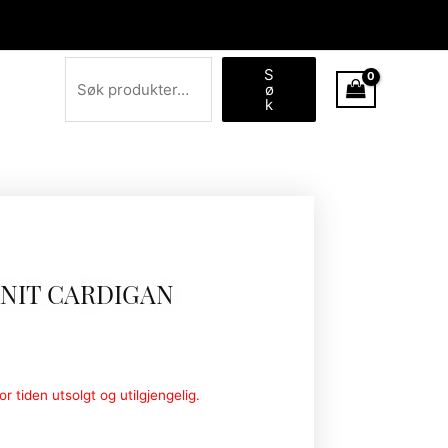
Søk
S
ø
k
KNIT CARDIGAN
r tiden utsolgt og utilgjengelig.