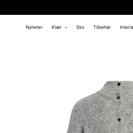
Hopp
rett
til
innholdet
Nyheter
Klær
Sko
Tilbehør
Interi