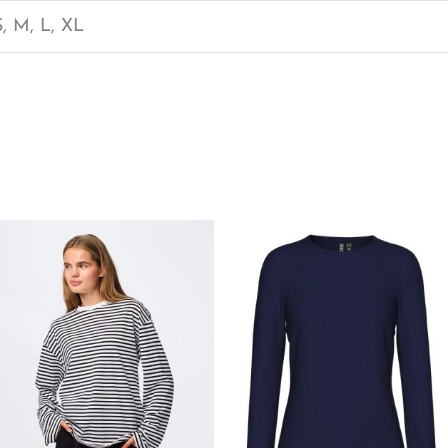
S, M, L, XL