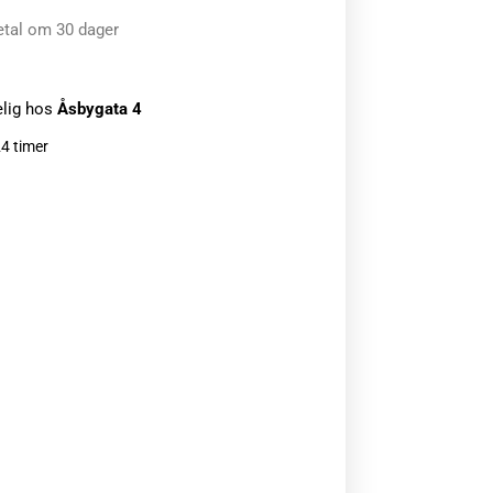
etal om 30 dager
elig hos
Åsbygata 4
24 timer