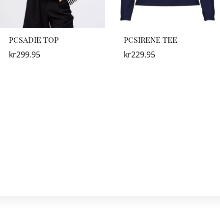
PCSADIE TOP
PCSIRENE TEE
kr
299.95
kr
229.95