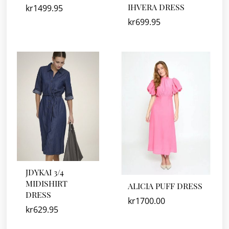
IHVERA DRESS
kr
1499.95
kr
699.95
JDYKAI 3/4
MIDISHIRT
ALICIA PUFF DRESS
DRESS
kr
1700.00
kr
629.95