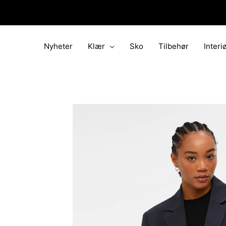
Hopp
rett
til
innholdet
Nyheter
Klær
Sko
Tilbehør
Interi