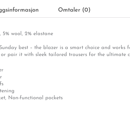
eggsinformasjon
Omtaler (0)
e, 5% wool, 2% elastane
unday best – the blazer is a smart choice and works fo
 or pair it with sleek tailored trousers for the ultimate c
er
r
fs
stening
ket, Non-functional pockets