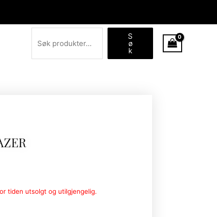
Søk
S
ø
k
AZER
r tiden utsolgt og utilgjengelig.