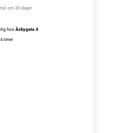
etal om 30 dager
elig hos
Åsbygata 4
24 timer