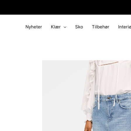
Hopp
rett
til
innholdet
Nyheter
Klær
Sko
Tilbehør
Interi