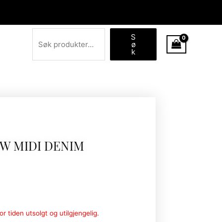
Søk
S
ø
k
W MIDI DENIM
r tiden utsolgt og utilgjengelig.