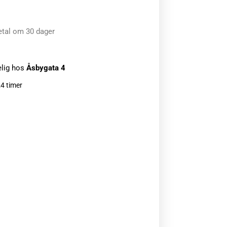
etal om 30 dager
elig hos
Åsbygata 4
24 timer