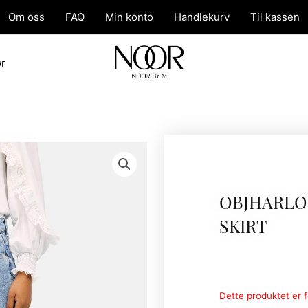
Om oss
FAQ
Min konto
Handlekurv
Til kassen
ør
OBJHARLO
SKIRT
Dette produktet er fo