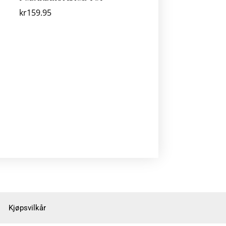
kr
159.95
Kjøpsvilkår