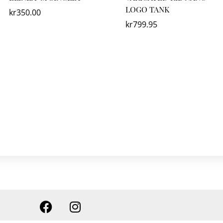
LOGO TANK
kr
350.00
kr
799.95
F
I
a
n