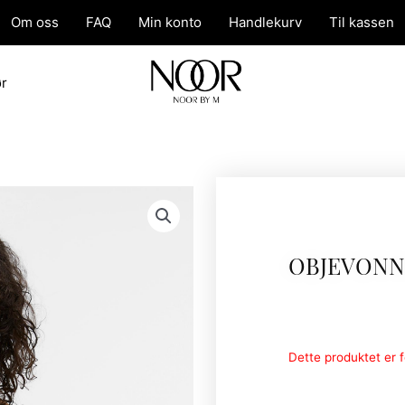
Om oss
FAQ
Min konto
Handlekurv
Til kassen
ør
OBJEVONN
Dette produktet er fo