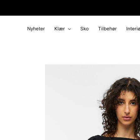
Hopp
rett
til
innholdet
Nyheter
Klær
Sko
Tilbehør
Interi