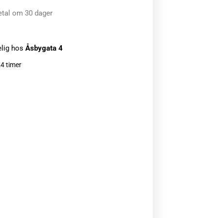
etal om 30 dager
elig hos
Åsbygata 4
24 timer