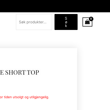
Søk
S
ø
k
E SHORT TOP
r tiden utsolgt og utilgjengelig.