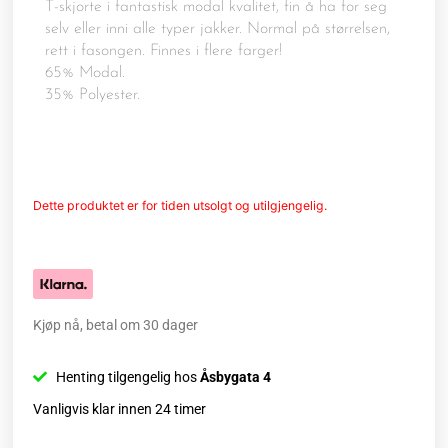
T-skjorte i fantastisk modal kvalitet, fin å ha for seg
selv eller inni alle typer jakker. Normal på størrelsen,
rett i fasongen. Finnes i flere farger!
65% Modal.
35% Polyester.
Dette produktet er for tiden utsolgt og utilgjengelig.
Kjøp nå, betal om 30 dager
Henting tilgengelig hos
Åsbygata 4
Vanligvis klar innen 24 timer