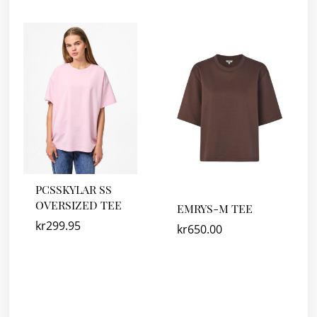
PCSSKYLAR SS
OVERSIZED TEE
EMRYS-M TEE
kr
299.95
kr
650.00