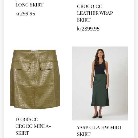
LONG SKIRT
CROCO CC
LEATHER WRAP
kr
299.95
SKIRT
kr
2899.95
DEBRACC
CROCO MINI A-
YASPELLA HW MIDI
SKIRT
SKIRT