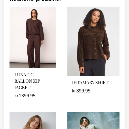
LUNA CC
BALLON ZIP
IHTAMARY SHIRT
JACKET
kr
899.95
kr
1399.95