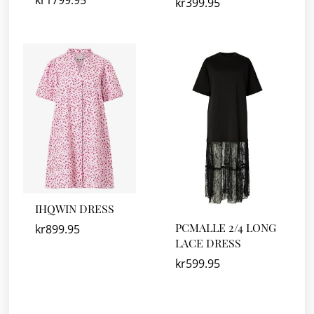
kr
399.95
IHQWIN DRESS
PCMALLE 2/4 LONG
kr
899.95
LACE DRESS
kr
599.95