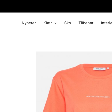
Hopp
rett
til
innholdet
Nyheter
Klær
Sko
Tilbehør
Interi