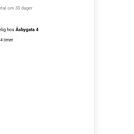
etal om 30 dager
elig hos
Åsbygata 4
24 timer