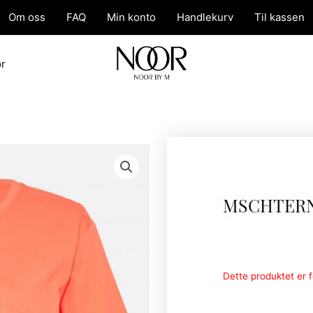
Om oss
FAQ
Min konto
Handlekurv
Til kassen
ør
MSCHTERN
Dette produktet er fo