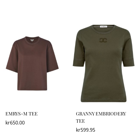
EMRYS-M TEE
GRANNY EMBRIODERY
TEE
kr
650.00
kr
599.95