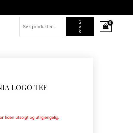
Søk
S
ø
k
IA LOGO TEE
r tiden utsolgt og utilgjengelig.