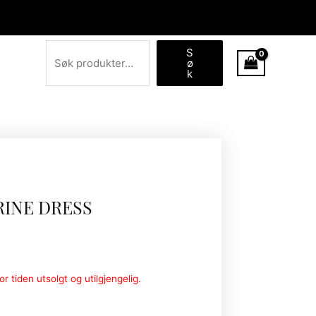
Søk
S
ø
k
INE DRESS
r tiden utsolgt og utilgjengelig.