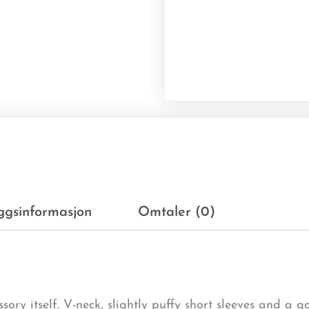
eggsinformasjon
Omtaler (0)
ssory itself. V-neck, slightly puffy short sleeves and a g