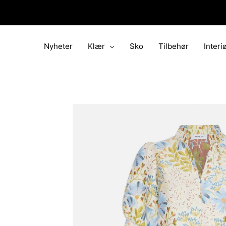
Hopp
rett
til
innholdet
Nyheter
Klær
Sko
Tilbehør
Interi