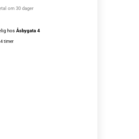
etal om 30 dager
elig hos
Åsbygata 4
24 timer