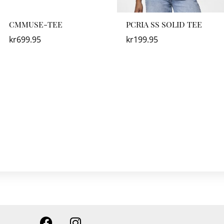
CMMUSE-TEE
PCRIA SS SOLID TEE
kr
699.95
kr
199.95
F
I