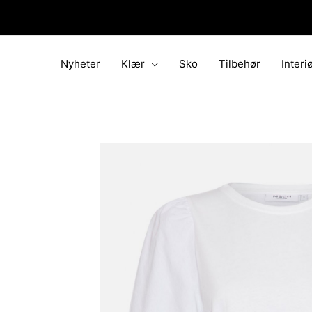
Hopp
rett
til
innholdet
Nyheter
Klær
Sko
Tilbehør
Interi