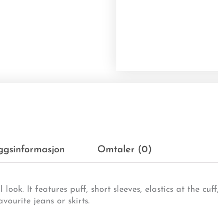
eggsinformasjon
Omtaler (0)
l look. It features puff, short sleeves, elastics at the cu
avourite jeans or skirts.