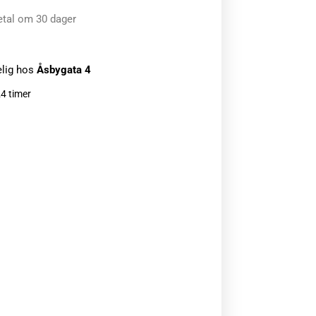
etal om 30 dager
elig hos
Åsbygata 4
24 timer