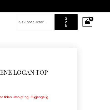
Søk
S
ø
k
ENE LOGAN TOP
r tiden utsolgt og utilgjengelig.