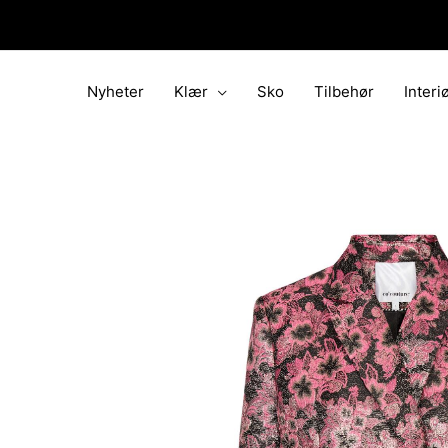
Hopp
rett
til
innholdet
Nyheter
Klær
Sko
Tilbehør
Interi