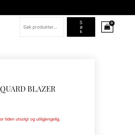
Søk
S
ø
k
CQUARD BLAZER
r tiden utsolgt og utilgjengelig.