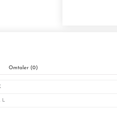
Omtaler (0)
K
, L