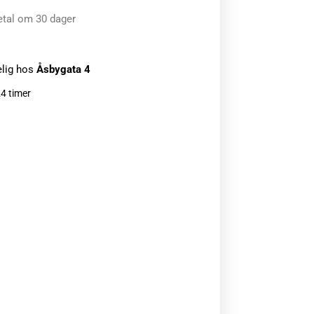
etal om 30 dager
elig hos
Åsbygata 4
24 timer