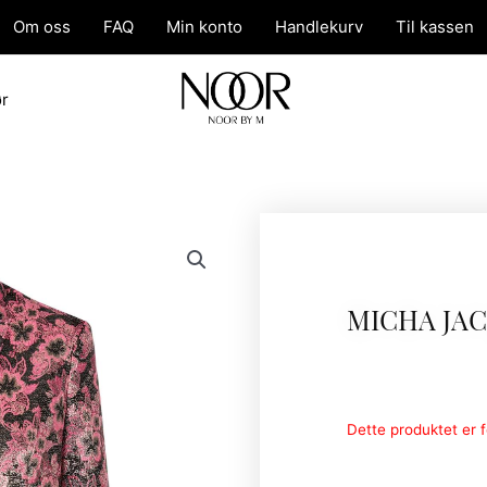
Om oss
FAQ
Min konto
Handlekurv
Til kassen
ør
MICHA JA
Dette produktet er fo