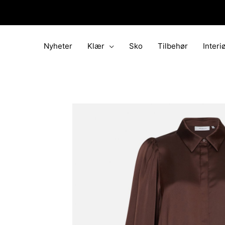
Hopp
rett
til
innholdet
Nyheter
Klær
Sko
Tilbehør
Interi