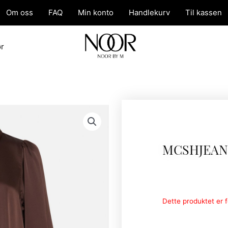
Om oss
FAQ
Min konto
Handlekurv
Til kassen
ør
MCSHJEANI
Dette produktet er fo