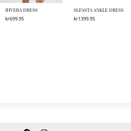
IHVERA DRESS
SLFASTA ANKLE DRESS
kr
699.95
kr
1399.95
F
I