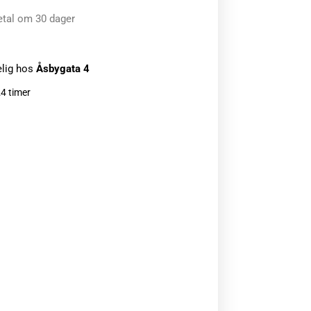
etal om 30 dager
elig hos
Åsbygata 4
24 timer