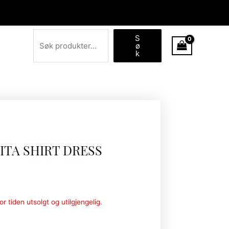
Søk
S
ø
k
TA SHIRT DRESS
r tiden utsolgt og utilgjengelig.