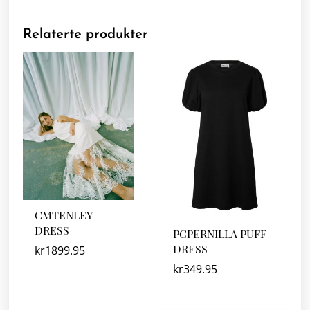
Relaterte produkter
CMTENLEY
DRESS
PCPERNILLA PUFF
DRESS
kr
1899.95
kr
349.95