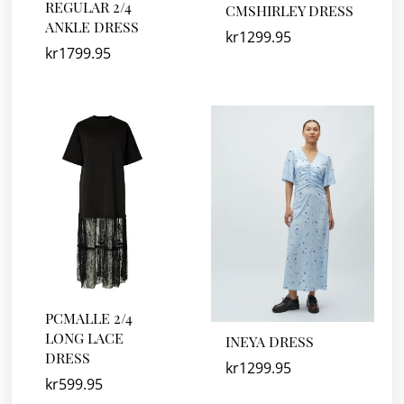
REGULAR 2/4
CMSHIRLEY DRESS
ANKLE DRESS
kr
1299.95
kr
1799.95
PCMALLE 2/4
LONG LACE
INEYA DRESS
DRESS
kr
1299.95
kr
599.95