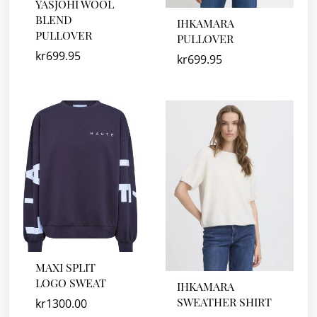
YASJOHI WOOL
BLEND
IHKAMARA
PULLOVER
PULLOVER
kr
699.95
kr
699.95
MAXI SPLIT
LOGO SWEAT
IHKAMARA
SWEATHER SHIRT
kr
1300.00