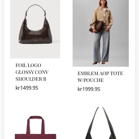
FOIL LOGO
GLOSSY CONV
EMBLEM AOP TOTE
SHOULDER B
W/POUCHE
kr
1499.95
kr
1999.95