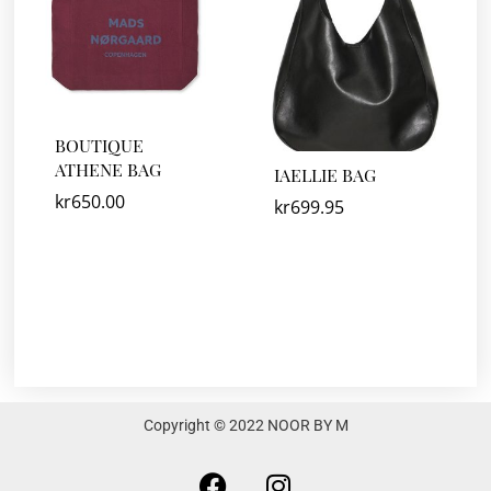
BOUTIQUE
ATHENE BAG
IAELLIE BAG
kr
650.00
kr
699.95
Copyright © 2022 NOOR BY M
F
I