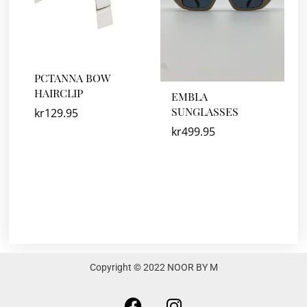
PCTANNA BOW
HAIRCLIP
EMBLA
SUNGLASSES
kr
129.95
kr
499.95
Copyright © 2022 NOOR BY M
F
I