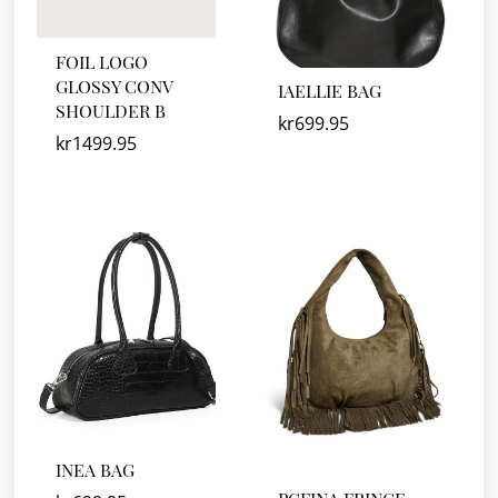
FOIL LOGO
GLOSSY CONV
IAELLIE BAG
SHOULDER B
kr
699.95
kr
1499.95
INEA BAG