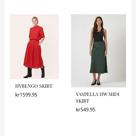
HYBENGO SKIRT
YASPELLA HW MIDI
kr
1599.95
SKIRT
kr
549.95