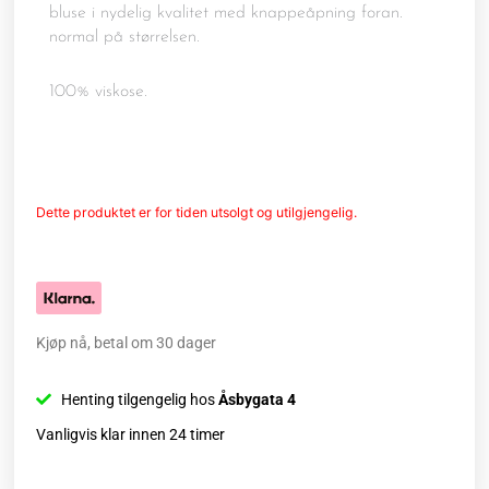
bluse i nydelig kvalitet med knappeåpning foran.
normal på størrelsen.
100% viskose.
Dette produktet er for tiden utsolgt og utilgjengelig.
Kjøp nå, betal om 30 dager
Henting tilgengelig hos
Åsbygata 4
Vanligvis klar innen 24 timer