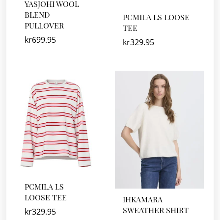
YASJOHI WOOL
BLEND
PCMILA LS LOOSE
PULLOVER
TEE
kr
699.95
kr
329.95
PCMILA LS
LOOSE TEE
IHKAMARA
SWEATHER SHIRT
kr
329.95