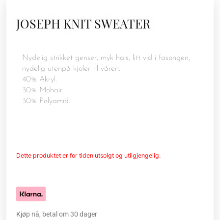
JOSEPH KNIT SWEATER
Nydelig strikket genser, myk hals, litt vid i fasongen,
nydelig utenpå kjoler til våren.
40% Akryl.
30% Mohair.
30% Polyamid.
Dette produktet er for tiden utsolgt og utilgjengelig.
Kjøp nå, betal om 30 dager