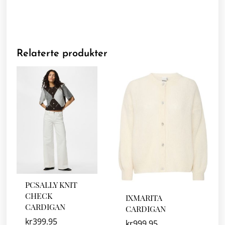
Relaterte produkter
PCSALLY KNIT
CHECK
IXMARITA
CARDIGAN
CARDIGAN
kr
399.95
kr
999.95