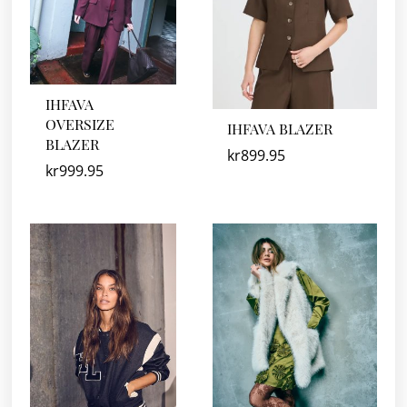
IHFAVA
OVERSIZE
IHFAVA BLAZER
BLAZER
kr
899.95
kr
999.95