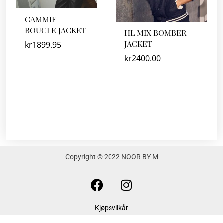
CAMMIE
BOUCLE JACKET
HL MIX BOMBER
JACKET
kr
1899.95
kr
2400.00
Copyright © 2022 NOOR BY M
F
I
a
n
c
s
Kjøpsvilkår
e
t